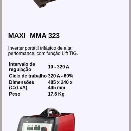
MAXI MMA 323
Inverter portátil trifásico de alta
performance, com função Lift TIG.
Intervalo de
10 - 320 A
regulação
Ciclo de trabalho
320 A - 60%
Dimensões
485 x 240 x
(CxLxA)
445 mm
Peso
17,6 Kg