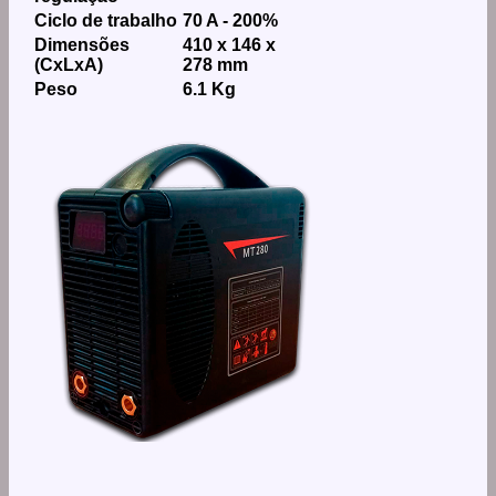
Ciclo de trabalho
70 A - 200%
Dimensões
410 x 146 x
(CxLxA)
278 mm
Peso
6.1 Kg