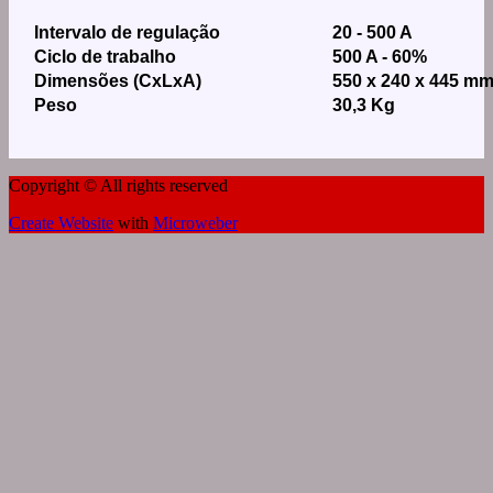
Intervalo de regulação
20 - 500 A
Ciclo de trabalho
500 A - 60%
Dimensões (CxLxA)
550 x 240 x 445 m
Peso
30,3 Kg
Copyright © All rights reserved
Create Website
with
Microweber