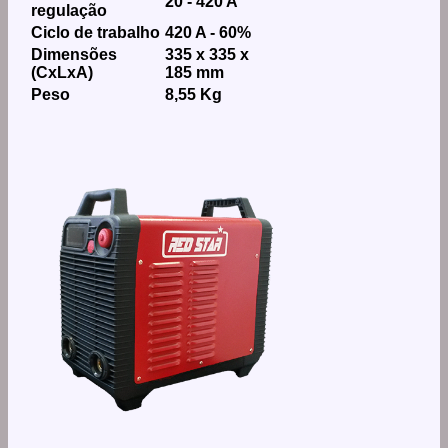
20 - 420 A
regulação
Ciclo de trabalho
420 A - 60%
Dimensões
335 x 335 x
(CxLxA)
185 mm
Peso
8,55 Kg