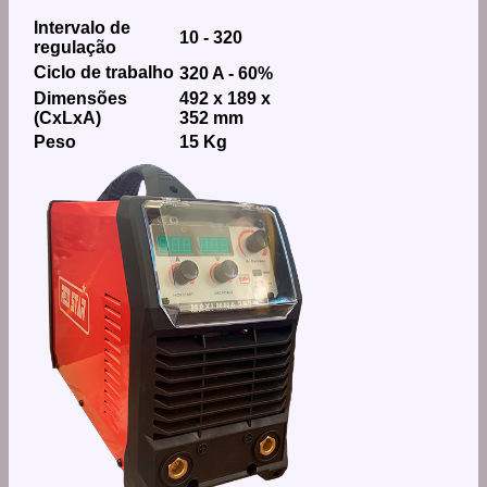
Intervalo de
10 - 320
regulação
Ciclo de trabalho
320 A - 60%
Dimensões
492 x 189 x
(CxLxA)
352 mm
Peso
15 Kg