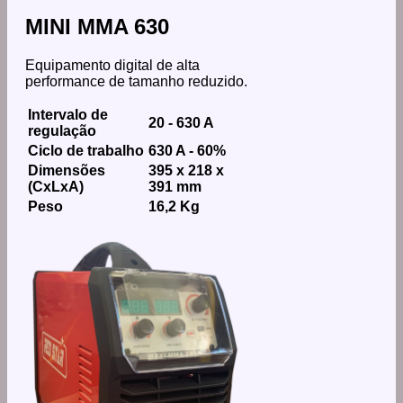
MINI MMA 630
Equipamento digital de alta
performance de tamanho reduzido.
Intervalo de
20 - 630 A
regulação
Ciclo de trabalho
630 A - 60%
Dimensões
395 x 218 x
(CxLxA)
391 mm
Peso
16,2 Kg