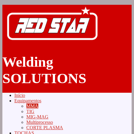
Welding
SOLUTIONS
Início
Equipamentos
MMA
TIG
MIG-MAG
Multiprocesso
CORTE PLASMA
TOCHAS