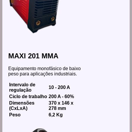
MAXI 201 MMA
Equipamento monofásico de baixo
peso para aplicações industriais.
Intervalo de
10 - 200 A
regulação
Ciclo de trabalho
200 A - 60%
Dimensões
370 x 146 x
(CxLxA)
278 mm
Peso
6,2 Kg